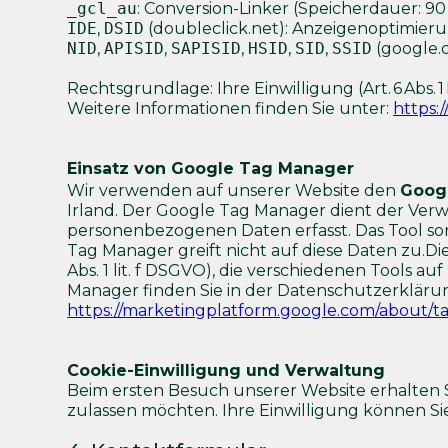
_gcl_au
: Conversion-Linker (Speicherdauer: 9
IDE
,
DSID
(doubleclick.net): Anzeigenoptimierun
NID
,
APISID
,
SAPISID
,
HSID
,
SID
,
SSID
(google.c
Rechtsgrundlage: Ihre Einwilligung (Art. 6 Abs. 1 
Weitere Informationen finden Sie unter:
https:
Einsatz von Google Tag Manager
Wir verwenden auf unserer Website den
Goog
Irland. Der Google Tag Manager dient der Verw
personenbezogenen Daten erfasst. Das Tool sorg
Tag Manager greift nicht auf diese Daten zu.D
Abs. 1 lit. f DSGVO), die verschiedenen Tools 
Manager finden Sie in der Datenschutzerkläru
https://marketingplatform.google.com/about/t
Cookie-Einwilligung und Verwaltung
Beim ersten Besuch unserer Website erhalten Si
zulassen möchten. Ihre Einwilligung können Si